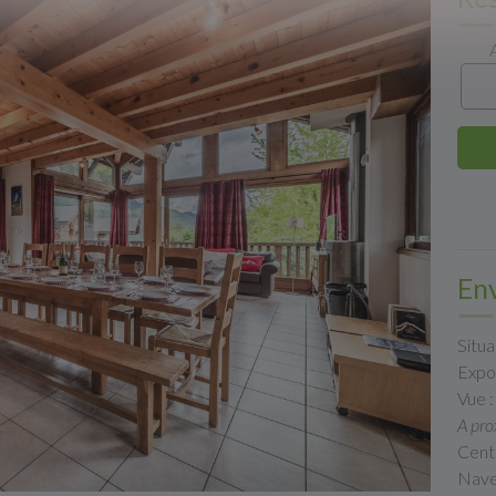
En
Situa
Expos
Vue 
A pro
Cent
Nave