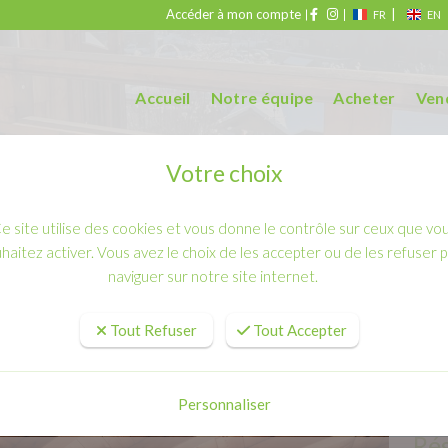
Accéder à mon compte
|
FR
EN
Accueil
Notre équipe
Acheter
Ven
Votre choix
e site utilise des cookies et vous donne le contrôle sur ceux que vo
chalet tout confort 15 personnes
haitez activer. Vous avez le choix de les accepter ou de les refuser 
naviguer sur notre site internet.
r - Grand chalet tout confort 15
Tout Refuser
Tout Accepter
Personnaliser
Ré