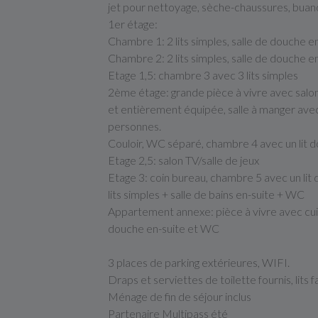
jet pour nettoyage, sèche-chaussures, buand
1er étage:
Chambre 1: 2 lits simples, salle de douche 
Chambre 2: 2 lits simples, salle de douche 
Etage 1,5: chambre 3 avec 3 lits simples
2ème étage: grande pièce à vivre avec salon
et entièrement équipée, salle à manger avec
personnes.
Couloir, WC séparé, chambre 4 avec un lit d
Etage 2,5: salon TV/salle de jeux
Etage 3: coin bureau, chambre 5 avec un lit
lits simples + salle de bains en-suite + WC
Appartement annexe: pièce à vivre avec cuis
douche en-suite et WC
3 places de parking extérieures, WIFI.
Draps et serviettes de toilette fournis, lits fa
Ménage de fin de séjour inclus
Partenaire Multipass été