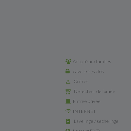
Adapté aux familles
cave skis /velos
Cintres
Détecteur de fumée
Entrée privée
INTERNET
Lave linge / seche linge
Lecteur DVD