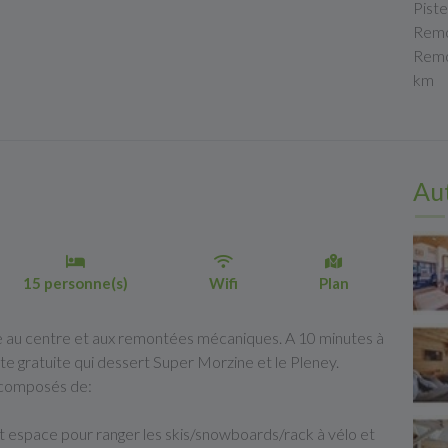
Piste
Remo
Remo
km
Aut
15 personne(s)
Wifi
Plan
ile au centre et aux remontées mécaniques. A 10 minutes à
te gratuite qui dessert Super Morzine et le Pleney.
 composés de:
t espace pour ranger les skis/snowboards/rack à vélo et