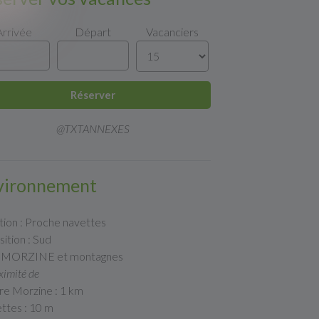
Arrivée
Départ
Vacanciers
Réserver
@TXTANNEXES
vironnement
tion : Proche navettes
ition : Sud
: MORZINE et montagnes
ximité de
re Morzine : 1 km
ttes : 10 m