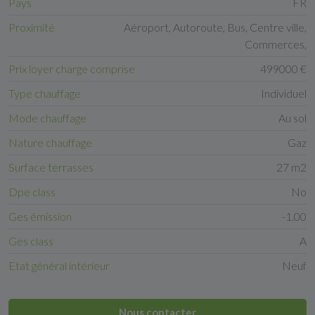
Pays
FR
Proximité
Aéroport, Autoroute, Bus, Centre ville,
Commerces,
Prix loyer charge comprise
499000 €
Type chauffage
Individuel
Mode chauffage
Au sol
Nature chauffage
Gaz
Surface terrasses
27 m2
Dpe class
No
Ges émission
-1.00
Ges class
A
Etat général intérieur
Neuf
Nous contacter