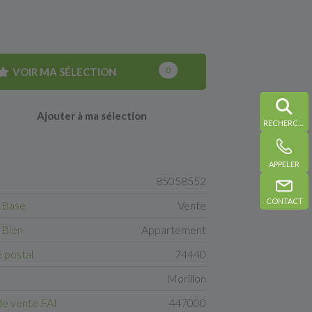
VOIR MA SÉLECTION
0
Ajouter à ma sélection
RECHERCHE
APPELER
85058552
CONTACT
 Base
Vente
 Bien
Appartement
 postal
74440
Morillon
de vente FAI
447000