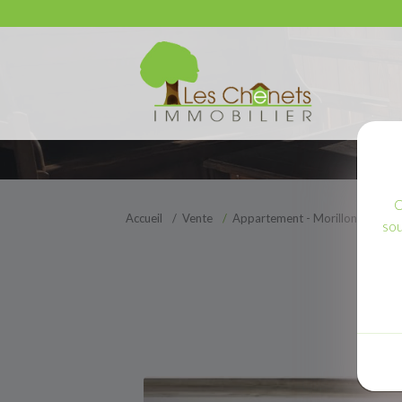
C
Accueil
Vente
Appartement - Morillon
sou