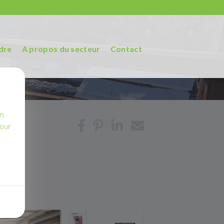
dre
A propos du secteur
Contact
us
pour