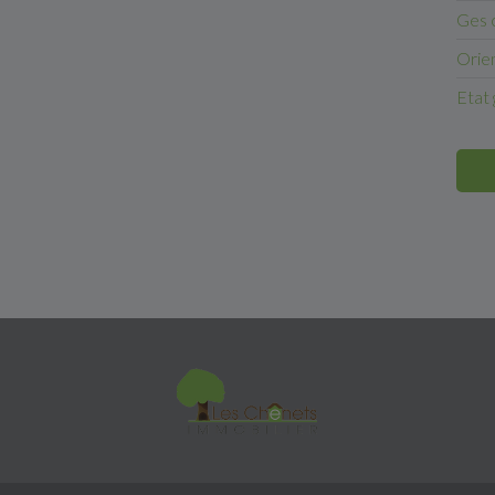
Ges 
Orie
Etat 