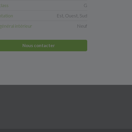
class
G
ntation
Est, Ouest, Sud
général intérieur
Neuf
Nous contacter