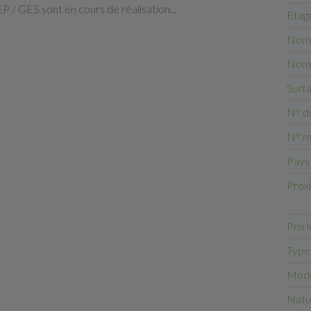
 / GES sont en cours de réalisation...
Etag
Nomb
Nomb
Surf
N° d
N° m
Pays
Prox
Prix 
Type
Mode
Natu