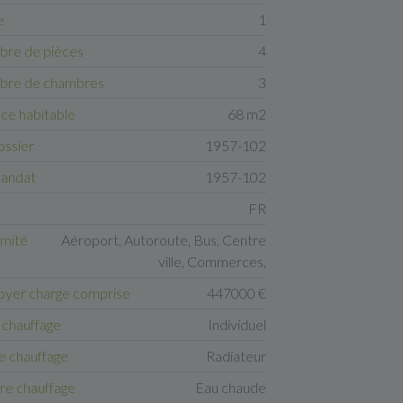
e
1
re de pièces
4
re de chambres
3
ace habitable
68 m2
ossier
1957-102
andat
1957-102
FR
imité
Aéroport, Autoroute, Bus, Centre
ville, Commerces,
loyer charge comprise
447000 €
 chauffage
Individuel
 chauffage
Radiateur
re chauffage
Eau chaude