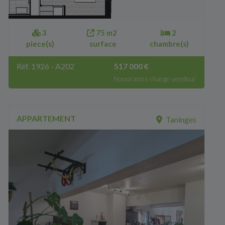
3
75 m2
2
piece(s)
surface
chambre(s)
Réf. 1926 - A202
517 000 €
honoraires charge vendeur
APPARTEMENT
Taninges