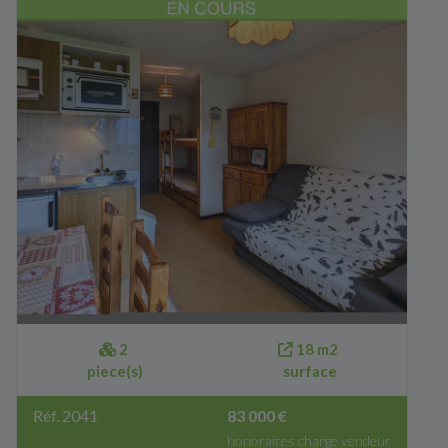
2
18 m2
piece(s)
surface
Réf. 2041
83 000 €
honoraires charge vendeur