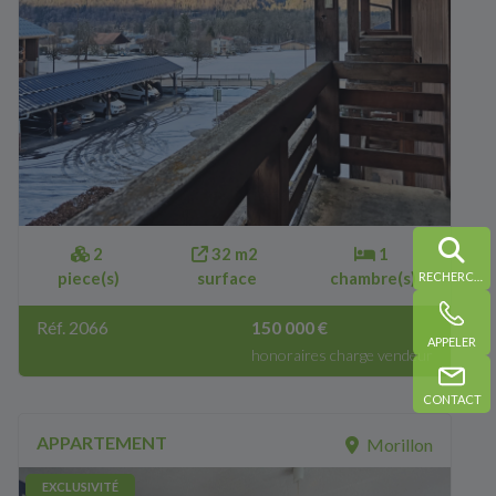
2
32 m2
1
piece(s)
surface
chambre(s)
RECHERCHE
Réf. 2066
150 000 €
APPELER
honoraires charge vendeur
CONTACT
APPARTEMENT
Morillon
EXCLUSIVITÉ