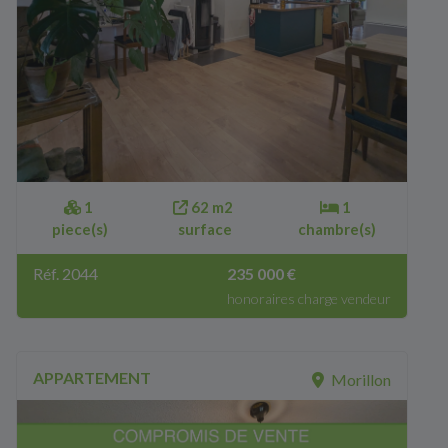
1
62 m2
1
piece(s)
surface
chambre(s)
Réf. 2044
235 000 €
honoraires charge vendeur
APPARTEMENT
Morillon