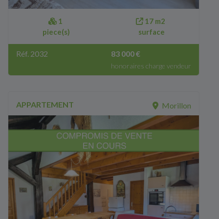
1
17 m2
piece(s)
surface
Réf. 2032
83 000 €
honoraires charge vendeur
APPARTEMENT
Morillon