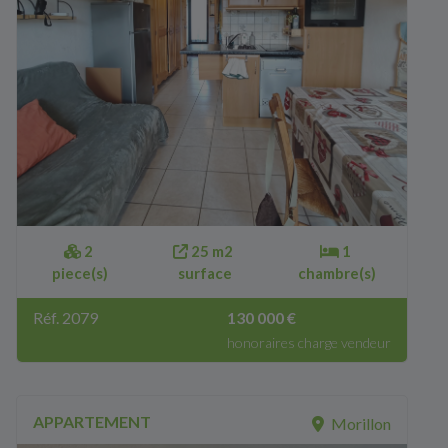
2
25 m2
1
piece(s)
surface
chambre(s)
Réf. 2079
130 000 €
honoraires charge vendeur
APPARTEMENT
Morillon