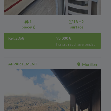
1
18 m2
piece(s)
surface
Réf. 2068
95 000 €
honoraires charge vendeur
APPARTEMENT
Morillon