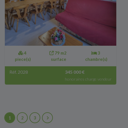
4
79 m2
3
piece(s)
surface
chambre(s)
Réf. 2028
345 000 €
honoraires charge vendeur
1
2
3