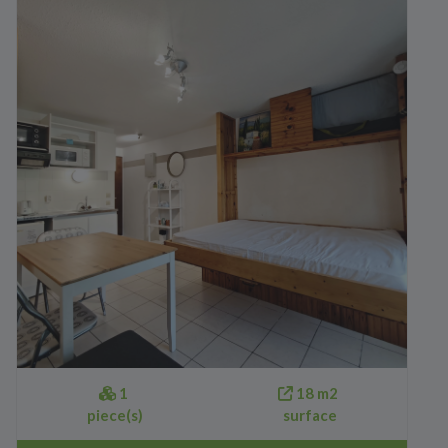
1
18 m2
piece(s)
surface