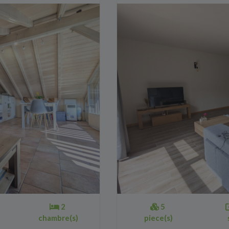
2
5
chambre(s)
piece(s)