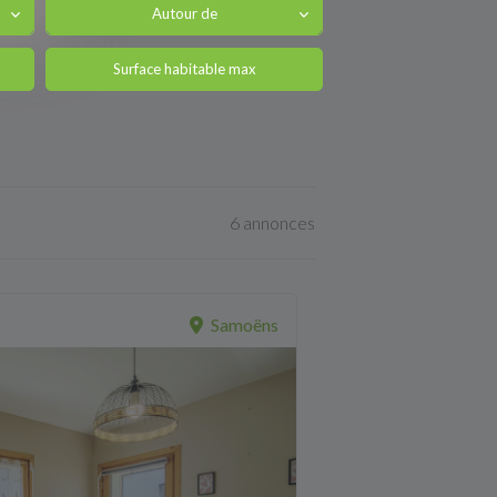
Autour de
6 annonces
Samoëns