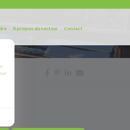
dre
A propos du secteur
Contact
us
pour