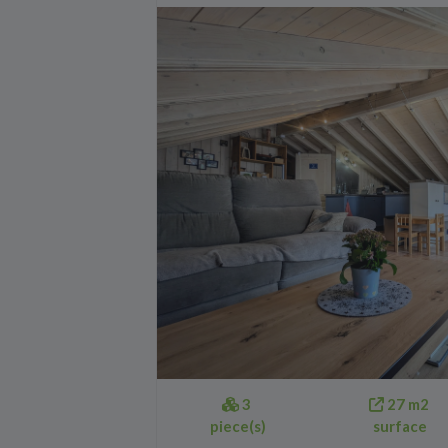
3
27 m2
piece(s)
surface