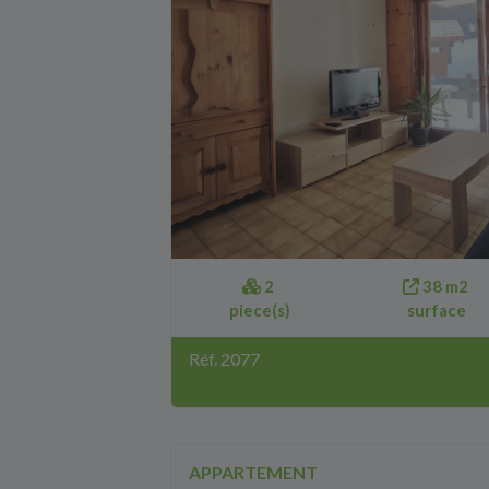
2
38 m2
piece(s)
surface
Réf. 2077
APPARTEMENT