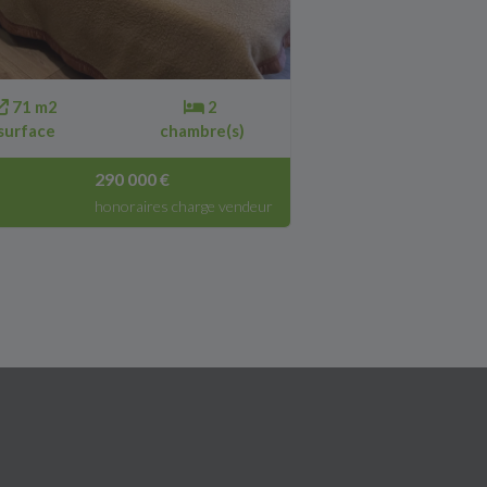
71 m2
2
surface
chambre(s)
290 000 €
honoraires charge vendeur