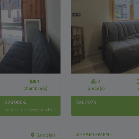
1
2
chambre(s)
piece(s)
198 000 €
Réf. 2076
honoraires charge vendeur
APPARTEMENT
Samoëns