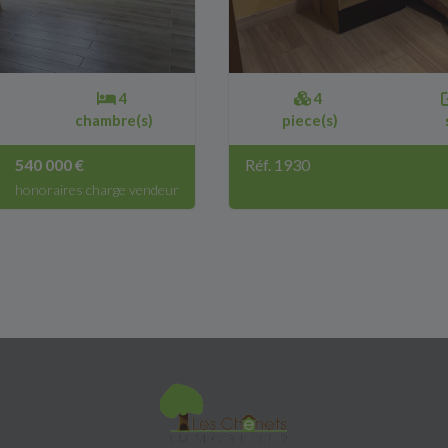
4
4
chambre(s)
piece(s)
540 000 €
Réf. 1930
honoraires charge vendeur