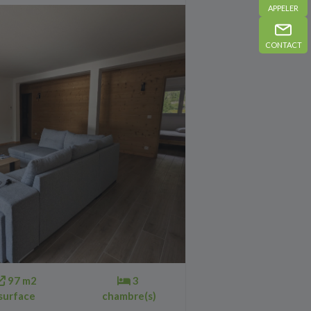
APPELER
CONTACT
97 m2
3
surface
chambre(s)