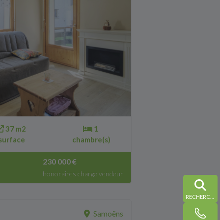
37 m2
1
surface
chambre(s)
230 000 €
honoraires charge vendeur
RECHERCHE
Samoëns