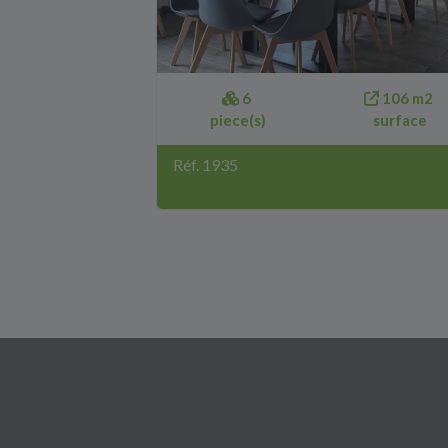
6
106 m2
piece(s)
surface
Réf. 1935